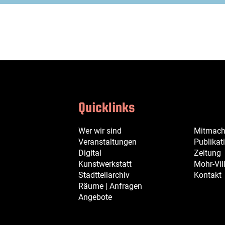
Auf
Auf
Per
Per
Twitter
Facebook
WhatsApp
E-
teilen
teilen
senden
Mail
senden
Quicklinks
Navigation
Navigation
Navigation
Wer wir sind
Mitmac
überspringen
überspringen
überspringen
Veranstaltungen
Publikat
Digital
Zeitung
Kunstwerkstatt
Mohr-Vill
Stadtteilarchiv
Kontakt
Räume | Anfragen
Angebote