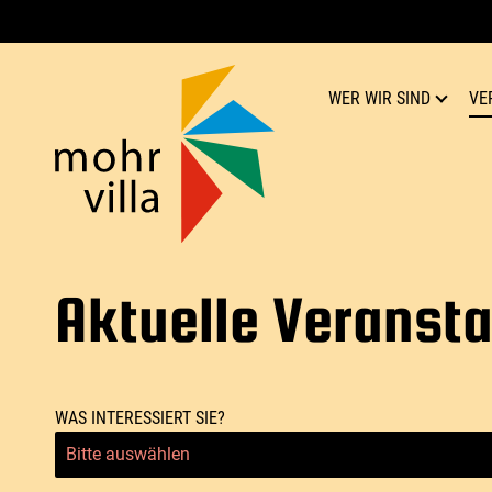
WER WIR SIND
VE
Mohr-Villa
Kultur für Respekt
Team
Verein
Geschichte
Publikationen
Aktuelle Veranst
WAS INTERESSIERT SIE?
Bitte auswählen