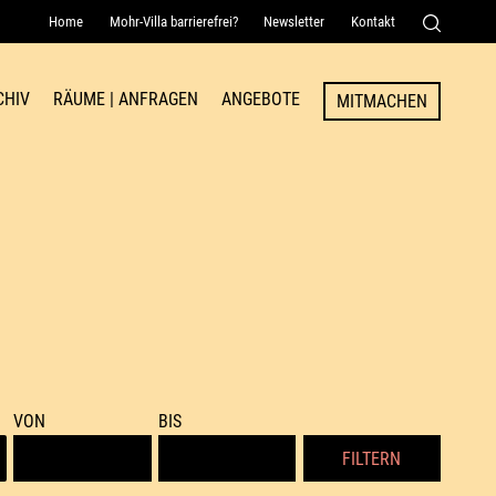
Home
Mohr-Villa barrierefrei?
Newsletter
Kontakt
Senden
CHIV
RÄUME | ANFRAGEN
ANGEBOTE
MITMACHEN
Raum
VON
BIS
FILTERN