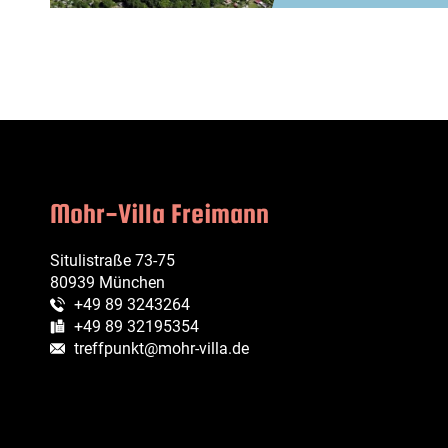
Mohr-Villa Freimann
Situlistraße 73-75
80939 München
+49 89 3243264
Telefon:
+49 89 32195354
Fax:
treffpunkt@mohr-villa.de
E-Mail: