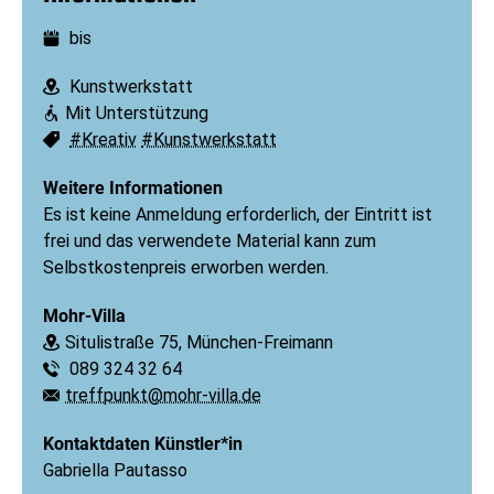
bis
Datum:
Kunstwerkstatt
Ort:
Mit Unterstützung
Barrierefreiheit:
#Kreativ
#Kunstwerkstatt
Schlagworte:
Weitere Informationen
Es ist keine Anmeldung erforderlich, der Eintritt ist
frei und das verwendete Material kann zum
Selbstkostenpreis erworben werden.
Mohr-Villa
Situlistraße 75, München-Freimann
Ort:
089 324 32 64
Telefon:
treffpunkt@mohr-villa.de
E-Mail:
Kontaktdaten Künstler*in
Gabriella Pautasso