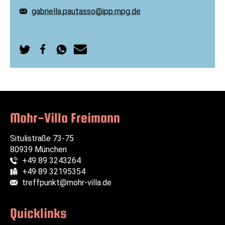
gabriella.pautasso@ipp.mpg.de
E-Mail:
Auf
Auf
Per
Per
Twitter
Facebook
WhatsApp
E-
teilen
teilen
senden
Mail
senden
Mohr-Villa Freimann
Situlistraße 73-75
80939 München
+49 89 3243264
Telefon:
+49 89 32195354
Fax:
treffpunkt@mohr-villa.de
E-Mail:
Quicklinks