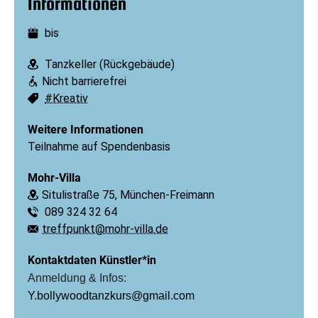
Informationen
bis
Datum:
Tanzkeller (Rückgebäude)
Ort:
Nicht barrierefrei
Barrierefreiheit:
#Kreativ
Schlagworte:
Weitere Informationen
Teilnahme auf Spendenbasis
Mohr-Villa
Situlistraße 75, München-Freimann
Ort:
089 324 32 64
Telefon:
treffpunkt@mohr-villa.de
E-Mail:
Kontaktdaten Künstler*in
Anmeldung & Infos:
Y.bollywoodtanzkurs@gmail.com