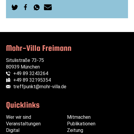
Auf
Auf
Per
Per
Twitter
Facebook
WhatsApp
E-
teilen
teilen
senden
Mail
senden
Mohr-Villa Freimann
Situlistraße 73-75
80939 München
+49 89 3243264
Telefon:
+49 89 32195354
Fax:
treffpunkt@mohr-villa.de
E-Mail:
Quicklinks
Wer wir sind
Navigation
Navigation
Mitmachen
Veranstaltungen
überspringen
überspringen
Publikationen
Digital
Zeitung