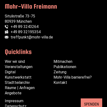
Mohr-Villa Freimann
Situlistraße 73-75
80939 München
+49 89 3243264
Telefon:
+49 89 32195354
Fax:
treffpunkt@mohr-villa.de
E-Mail:
Quicklinks
Wer wir sind
Navigation
Navigation
Mitmachen
Veranstaltungen
überspringen
überspringen
Publikationen
Digital
Zeitung
Kunstwerkstatt
Mohr-Villa barrierefrei?
Stadtteilarchiv
Kontakt
Räume | Anfragen
Angebote
Impressum
Navigation
SPENDEN
Datenschutz
überspringen