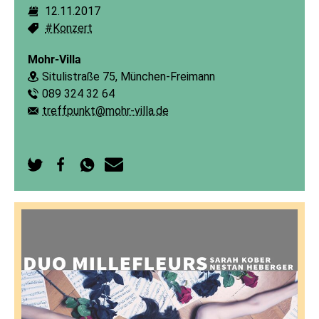
12.11.2017
Dauer:
#Konzert
Schlagworte:
Mohr-Villa
Situlistraße 75, München-Freimann
Ort:
089 324 32 64
Telefon:
treffpunkt@mohr-villa.de
E-Mail:
Auf
Auf
Per
Per
Twitter
Facebook
WhatsApp
E-
teilen
teilen
senden
Mail
senden