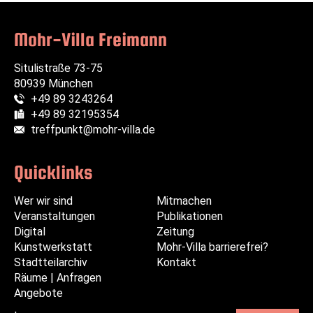
Mohr-Villa Freimann
Situlistraße 73-75
80939 München
+49 89 3243264
Telefon:
+49 89 32195354
Fax:
treffpunkt@mohr-villa.de
E-Mail:
Quicklinks
Wer wir sind
Navigation
Navigation
Mitmachen
Veranstaltungen
überspringen
überspringen
Publikationen
Digital
Zeitung
Kunstwerkstatt
Mohr-Villa barrierefrei?
Stadtteilarchiv
Kontakt
Räume | Anfragen
Angebote