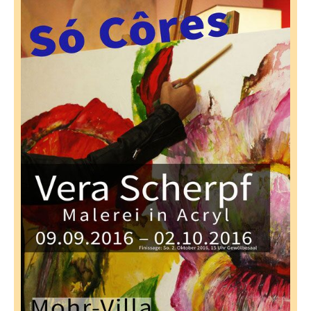
teilen
teilen
senden
Mail
senden