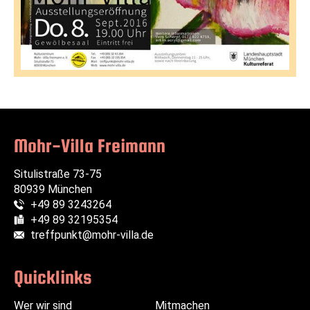
Mohr-Villa Freimann
Situlistraße 73-75
80939 München
+49 89 3243264
Telefon:
+49 89 32195354
Fax:
treffpunkt@mohr-villa.de
E-Mail:
Quicklinks
Wer wir sind
Navigation
Navigation
Mitmachen