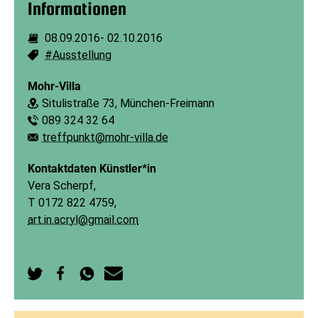
Informationen
08.09.2016
-
02.10.2016
Dauer:
#Ausstellung
Schlagworte:
Mohr-Villa
Situlistraße 73, München-Freimann
Ort:
089 324 32 64
Telefon:
treffpunkt@mohr-villa.de
E-Mail:
Kontaktdaten Künstler*in
Vera Scherpf,
T 0172 822 4759,
art.in.acryl@gmail.com
Auf
Auf
Per
Per
Twitter
Facebook
WhatsApp
E-