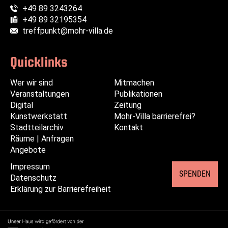
+49 89 3243264
Telefon:
+49 89 32195354
Fax:
treffpunkt@mohr-villa.de
E-Mail:
Quicklinks
Wer wir sind
Navigation
Navigation
Mitmachen
Veranstaltungen
überspringen
überspringen
Publikationen
Digital
Zeitung
Kunstwerkstatt
Mohr-Villa barrierefrei?
Stadtteilarchiv
Kontakt
Räume | Anfragen
Angebote
Impressum
Navigation
SPENDEN
Datenschutz
überspringen
Erklärung zur Barrierefreiheit