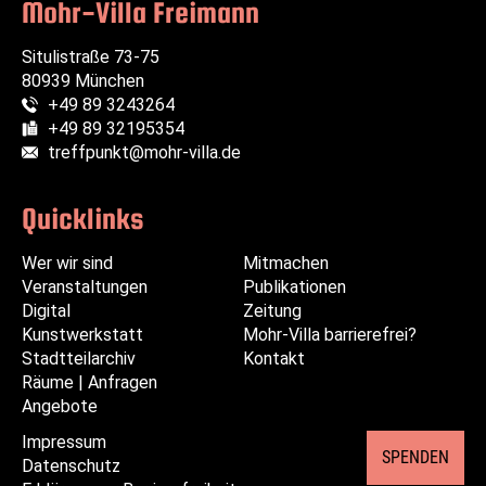
Mohr-Villa Freimann
Situlistraße 73-75
80939 München
+49 89 3243264
Telefon:
+49 89 32195354
Fax:
treffpunkt@mohr-villa.de
E-Mail:
Quicklinks
Wer wir sind
Navigation
Navigation
Mitmachen
Veranstaltungen
überspringen
überspringen
Publikationen
Digital
Zeitung
Kunstwerkstatt
Mohr-Villa barrierefrei?
Stadtteilarchiv
Kontakt
Räume | Anfragen
Angebote
Impressum
Navigation
SPENDEN
Datenschutz
überspringen