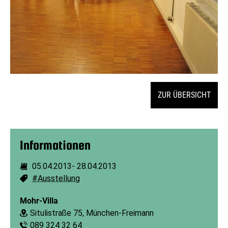
ZUR ÜBERSICHT
Informationen
05.04.2013
-
28.04.2013
Dauer:
#Ausstellung
Schlagworte:
Mohr-Villa
Situlistraße 75, München-Freimann
Ort:
089 324 32 64
Telefon: