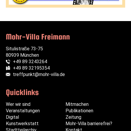
Mohr-Villa Freimann
Situlistraße 73-75
80939 München
+49 89 3243264
Telefon:
+49 89 32195354
Fax:
treffpunkt@mohr-villa.de
E-Mail:
Quicklinks
Wer wir sind
Navigation
Navigation
Mitmachen
Veranstaltungen
überspringen
überspringen
Publikationen
Digital
Zeitung
Kunstwerkstatt
Mohr-Villa barrierefrei?
Stadtteilarchiv
Kontakt