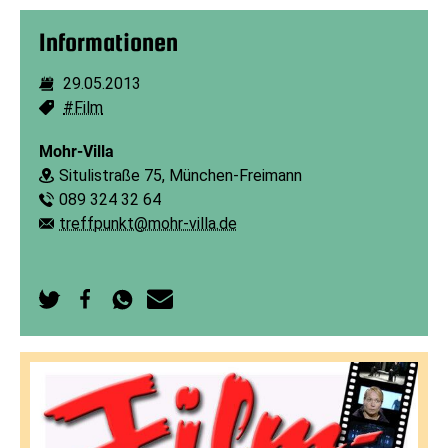
Informationen
29.05.2013
Dauer:
#Film
Schlagworte:
Mohr-Villa
Situlistraße 75, München-Freimann
Ort:
089 324 32 64
Telefon:
treffpunkt@mohr-villa.de
E-Mail:
Auf
Auf
Per
Per
Twitter
Facebook
WhatsApp
E-
teilen
teilen
senden
Mail
senden