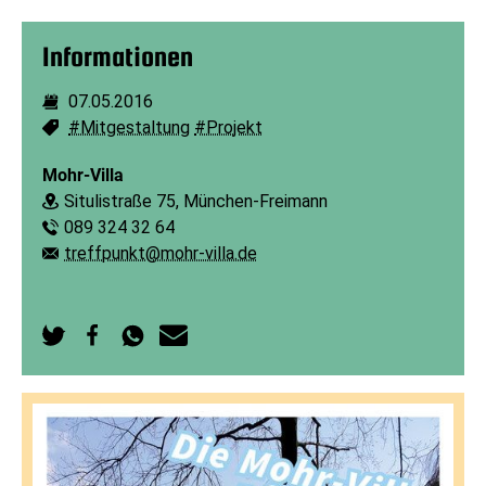
Informationen
07.05.2016
Dauer:
#Mitgestaltung
#Projekt
Schlagworte:
Mohr-Villa
Situlistraße 75, München-Freimann
Ort:
089 324 32 64
Telefon:
treffpunkt@mohr-villa.de
E-Mail:
Auf
Auf
Per
Per
Twitter
Facebook
WhatsApp
E-
teilen
teilen
senden
Mail
senden