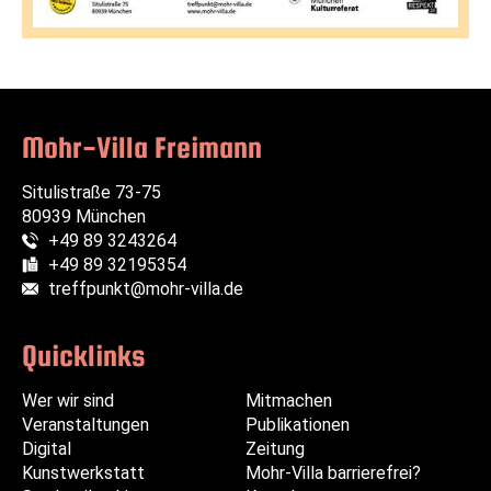
Mohr-Villa Freimann
Situlistraße 73-75
80939 München
+49 89 3243264
Telefon:
+49 89 32195354
Fax:
treffpunkt@mohr-villa.de
E-Mail:
Quicklinks
Wer wir sind
Navigation
Navigation
Mitmachen
Veranstaltungen
überspringen
überspringen
Publikationen
Digital
Zeitung
Kunstwerkstatt
Mohr-Villa barrierefrei?