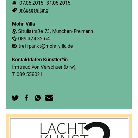
07.05.2015
-
31.05.2015
Dauer:
#Ausstellung
Schlagworte:
Mohr-Villa
Situlistraße 73, München-Freimann
Ort:
089 324 32 64
Telefon:
treffpunkt@mohr-villa.de
E-Mail:
Kontaktdaten Künstler*in
Irmtraud von Verschuer (bfw),
T 089 558021
Auf
Auf
Per
Per
Twitter
Facebook
WhatsApp
E-
teilen
teilen
senden
Mail
senden