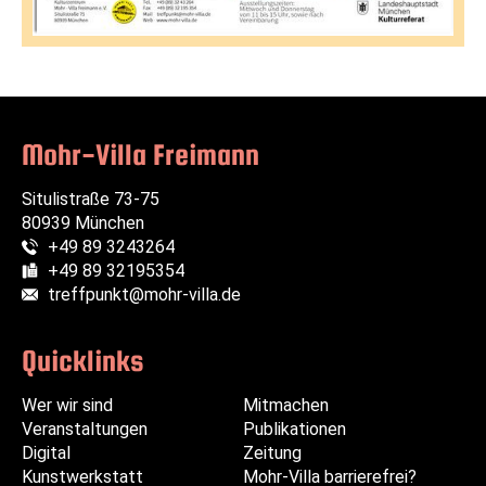
Mohr-Villa Freimann
Situlistraße 73-75
80939 München
+49 89 3243264
Telefon:
+49 89 32195354
Fax:
treffpunkt@mohr-villa.de
E-Mail:
Quicklinks
Wer wir sind
Navigation
Navigation
Mitmachen
Veranstaltungen
überspringen
überspringen
Publikationen
Digital
Zeitung
Kunstwerkstatt
Mohr-Villa barrierefrei?