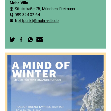
Mohr-Villa
Situlistraße 75, München-Freimann
Ort:
089 324 32 64
Telefon:
treffpunkt@mohr-villa.de
E-Mail:
Auf
Auf
Per
Per
Twitter
Facebook
WhatsApp
E-
teilen
teilen
senden
Mail
senden