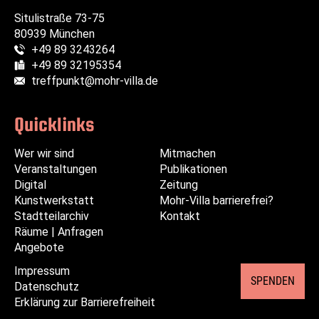
Situlistraße 73-75
80939 München
+49 89 3243264
Telefon:
+49 89 32195354
Fax:
treffpunkt@mohr-villa.de
E-Mail:
Quicklinks
Wer wir sind
Navigation
Navigation
Mitmachen
Veranstaltungen
überspringen
überspringen
Publikationen
Digital
Zeitung
Kunstwerkstatt
Mohr-Villa barrierefrei?
Stadtteilarchiv
Kontakt
Räume | Anfragen
Angebote
Impressum
Navigation
SPENDEN
Datenschutz
überspringen
Erklärung zur Barrierefreiheit