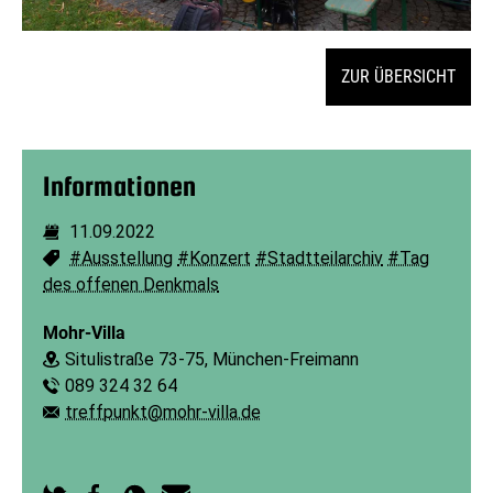
ZUR ÜBERSICHT
Informationen
11.09.2022
Dauer:
#Ausstellung
#Konzert
#Stadtteilarchiv
#Tag
Schlagworte:
des offenen Denkmals
Mohr-Villa
Situlistraße 73-75, München-Freimann
Ort:
089 324 32 64
Telefon:
treffpunkt@mohr-villa.de
E-Mail: