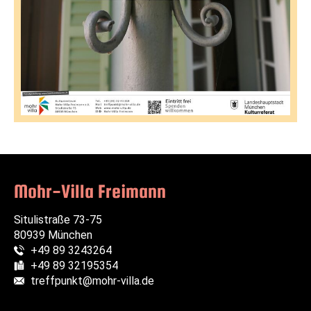
Mohr-Villa Freimann
Situlistraße 73-75
80939 München
+49 89 3243264
Telefon:
+49 89 32195354
Fax:
treffpunkt@mohr-villa.de
E-Mail: