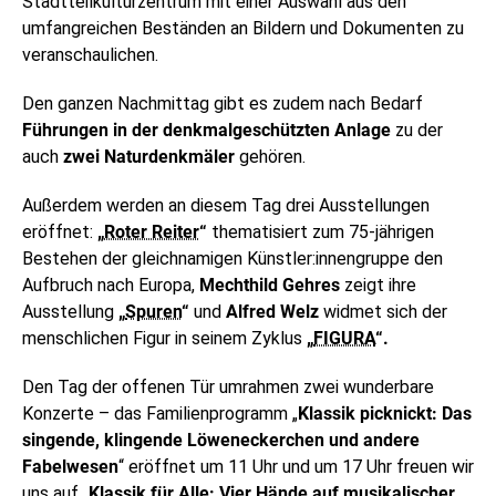
Stadtteilkulturzentrum mit einer Auswahl aus den
umfangreichen Beständen an Bildern und Dokumenten zu
veranschaulichen.
Den ganzen Nachmittag gibt es zudem nach Bedarf
Führungen
in der denkmalgeschützten Anlage
zu der
auch
zwei Naturdenkmäler
gehören.
Außerdem werden an diesem Tag drei Ausstellungen
eröffnet:
„
Roter Reiter
“
thematisiert zum 75-jährigen
Bestehen der gleichnamigen Künstler:innengruppe den
Aufbruch nach Europa,
Mechthild Gehres
zeigt ihre
Ausstellung
„
Spuren
“
und
Alfred Welz
widmet sich der
menschlichen Figur in seinem Zyklus
„
FIGURA
“.
Den Tag der offenen Tür umrahmen zwei wunderbare
Konzerte – das Familienprogramm „
Klassik picknickt: Das
singende, klingende Löweneckerchen und andere
Fabelwesen
“ eröffnet um 11 Uhr und um 17 Uhr freuen wir
uns auf „
Klassik für Alle:
Vier Hände auf musikalischer