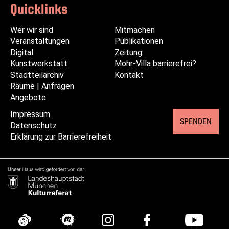
Quicklinks
Wer wir sind
Navigation
Navigation
Mitmachen
Veranstaltungen
überspringen
überspringen
Publikationen
Digital
Zeitung
Kunstwerkstatt
Mohr-Villa barrierefrei?
Stadtteilarchiv
Kontakt
Räume | Anfragen
Angebote
Impressum
Navigation
SPENDEN
Datenschutz
überspringen
Erklärung zur Barrierefreiheit