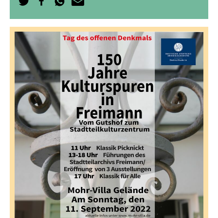
Auf
Auf
Per
Per
Twitter
Facebook
WhatsApp
E-
teilen
teilen
senden
Mail
senden